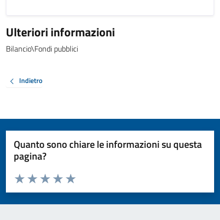
Ulteriori informazioni
Bilancio\Fondi pubblici
Indietro
Quanto sono chiare le informazioni su questa
pagina?
Valuta da 1 a 5 stelle la pagina
Valuta 1 stelle su 5
Valuta 2 stelle su 5
Valuta 3 stelle su 5
Valuta 4 stelle su 5
Valuta 5 stelle su 5