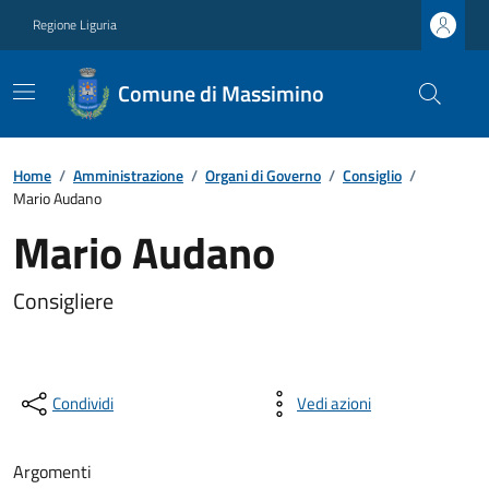
Regione Liguria
Comune di Massimino
Home
/
Amministrazione
/
Organi di Governo
/
Consiglio
/
Mario Audano
Mario Audano
Consigliere
Condividi
Vedi azioni
Argomenti