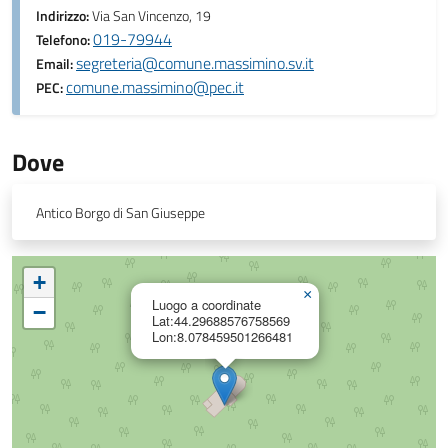
Indirizzo:
Via San Vincenzo, 19
019-79944
Telefono:
segreteria@comune.massimino.sv.it
Email:
comune.massimino@pec.it
PEC:
Dove
Antico Borgo di San Giuseppe
+
×
Luogo a coordinate
−
Lat:44.29688576758569
Lon:8.078459501266481