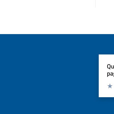
Qu
pa
Valut
Valu