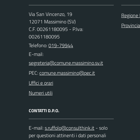
Via San Vincenzo, 19
Regione 
12071 Massimino (SV)
Provinci
C.F. 00261180095 - P.Iva:
00261180095
Telefono:
019-79944
E-mail:
PEC:
Uffici e orari
Numeri utili
CONTATTI D.P.O.
E-mail:
- solo
per questioni attinenti i dati personali