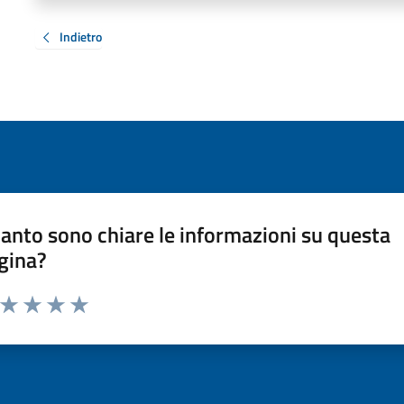
Indietro
anto sono chiare le informazioni su questa
gina?
a da 1 a 5 stelle la pagina
ta 1 stelle su 5
Valuta 2 stelle su 5
Valuta 3 stelle su 5
Valuta 4 stelle su 5
Valuta 5 stelle su 5