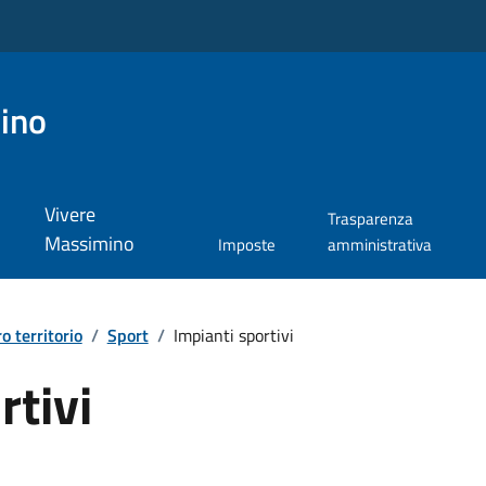
ino
Vivere
Trasparenza
Massimino
Imposte
amministrativa
ro territorio
/
Sport
/
Impianti sportivi
rtivi