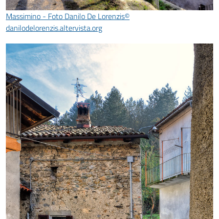
Massimino - Foto Danilo De Lorenzis©
danilodelorenzis.altervista.org