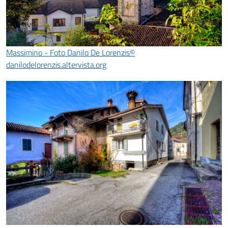
Massimino - Foto Danilo De Lorenzis©
danilodelorenzis.altervista.org