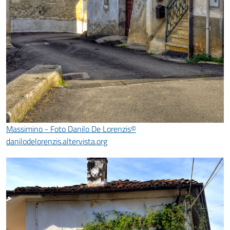
Massimino - Foto Danilo De Lorenzis©
danilodelorenzis.altervista.org