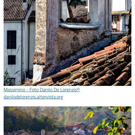
Massimino - Foto Danilo De Lorenzis©
danilodelorenzis.altervista.org