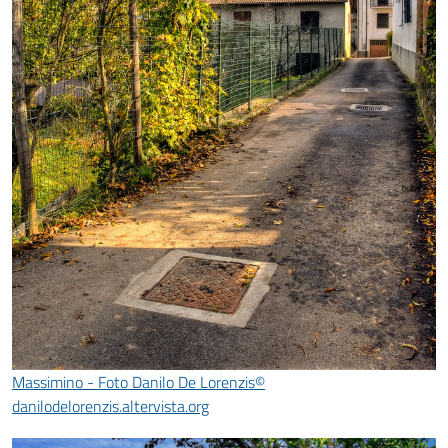
Massimino - Foto Danilo De Lorenzis©
danilodelorenzis.altervista.org