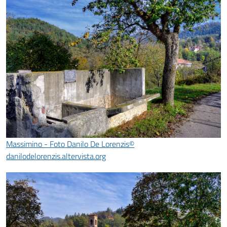
Massimino - Foto Danilo De Lorenzis©
danilodelorenzis.altervista.org