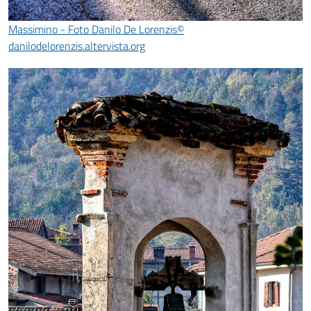
Massimino - Foto Danilo De Lorenzis©
danilodelorenzis.altervista.org