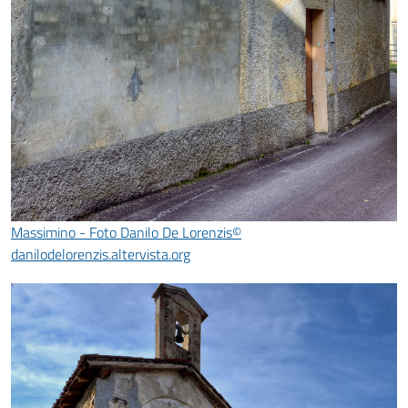
Massimino - Foto Danilo De Lorenzis©
danilodelorenzis.altervista.org