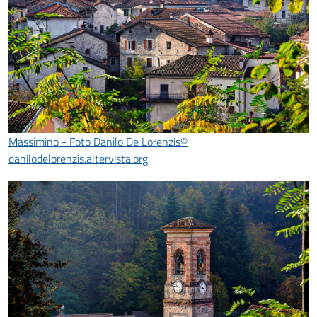
Massimino - Foto Danilo De Lorenzis©
danilodelorenzis.altervista.org