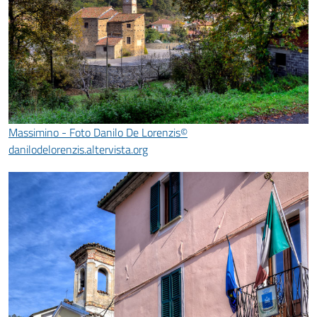
Massimino - Foto Danilo De Lorenzis©
danilodelorenzis.altervista.org