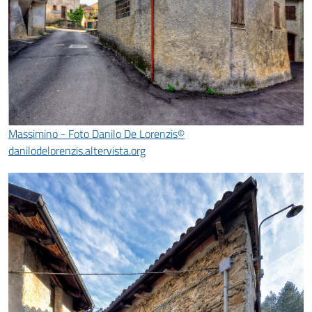
Massimino - Foto Danilo De Lorenzis©
danilodelorenzis.altervista.org