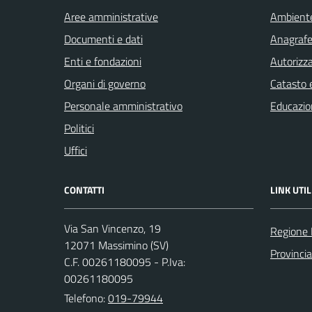
Aree amministrative
Ambient
Documenti e dati
Anagrafe 
Enti e fondazioni
Autorizza
Organi di governo
Catasto e
Personale amministrativo
Educazio
Politici
Uffici
CONTATTI
LINK UTIL
Via San Vincenzo, 19
Regione 
12071 Massimino (SV)
Provinci
C.F. 00261180095 - P.Iva:
00261180095
Telefono:
019-79944