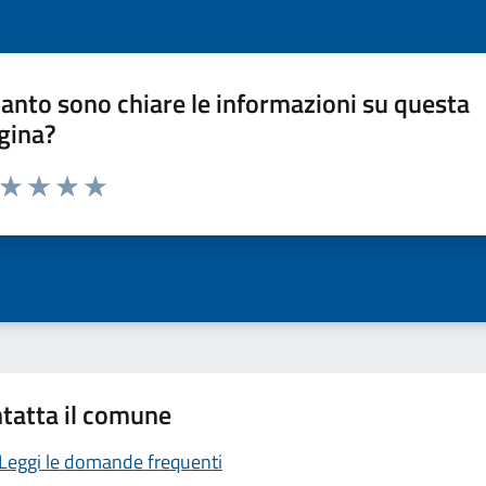
anto sono chiare le informazioni su questa
gina?
a da 1 a 5 stelle la pagina
ta 1 stelle su 5
Valuta 2 stelle su 5
Valuta 3 stelle su 5
Valuta 4 stelle su 5
Valuta 5 stelle su 5
tatta il comune
Leggi le domande frequenti