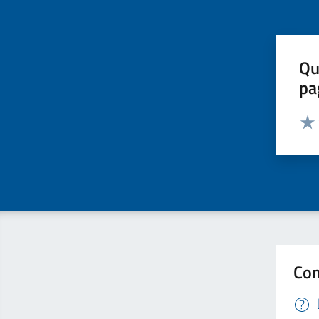
Qu
pa
Valut
Valu
Con