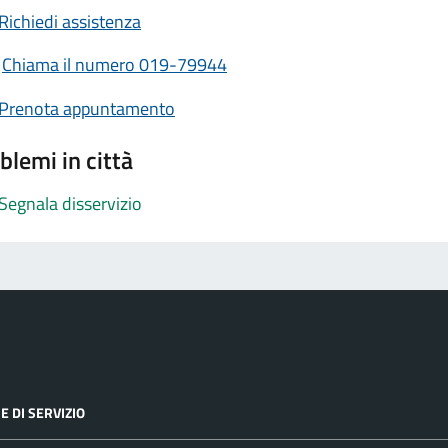
Richiedi assistenza
Chiama il numero 019-79944
Prenota appuntamento
blemi in città
Segnala disservizio
E DI SERVIZIO