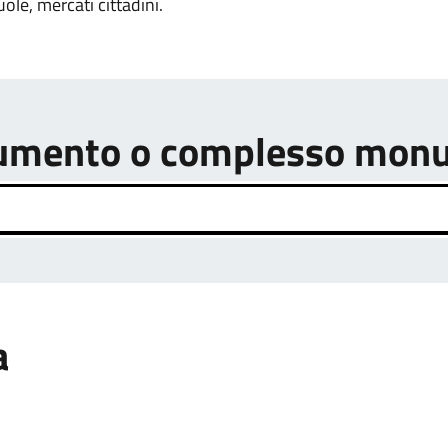
uole, mercati cittadini.
onumento o complesso mon
a