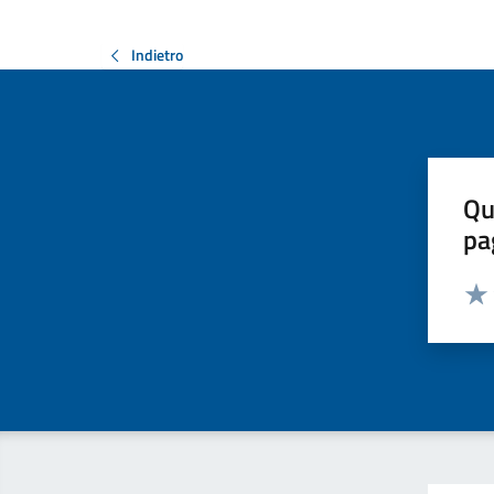
Indietro
Qu
pa
Valut
Valu