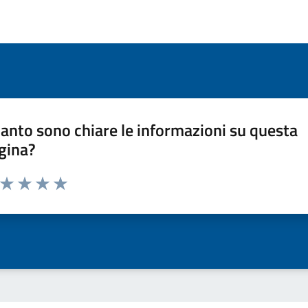
anto sono chiare le informazioni su questa
gina?
a da 1 a 5 stelle la pagina
ta 1 stelle su 5
Valuta 2 stelle su 5
Valuta 3 stelle su 5
Valuta 4 stelle su 5
Valuta 5 stelle su 5