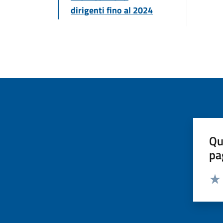
dirigenti fino al 2024
Qu
pa
Valut
Valu