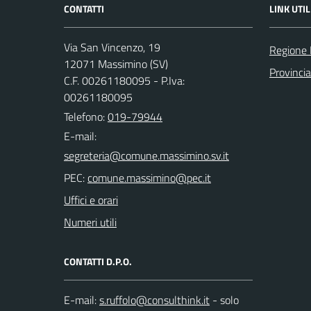
CONTATTI
LINK UTIL
Via San Vincenzo, 19
Regione 
12071 Massimino (SV)
Provinci
C.F. 00261180095 - P.Iva:
00261180095
Telefono:
019-79944
E-mail:
PEC:
Uffici e orari
Numeri utili
CONTATTI D.P.O.
E-mail:
- solo