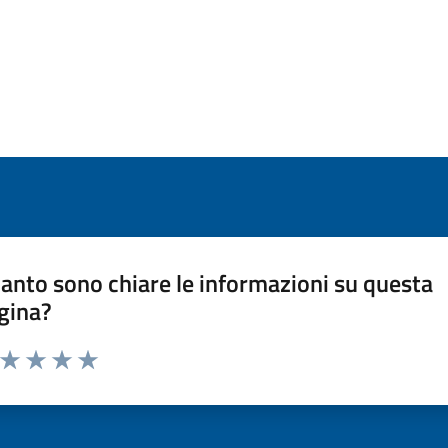
anto sono chiare le informazioni su questa
gina?
a da 1 a 5 stelle la pagina
ta 1 stelle su 5
Valuta 2 stelle su 5
Valuta 3 stelle su 5
Valuta 4 stelle su 5
Valuta 5 stelle su 5