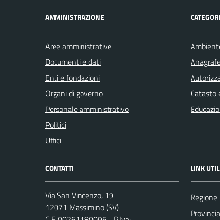
AMMINISTRAZIONE
CATEGORI
Aree amministrative
Ambient
Documenti e dati
Anagrafe 
Enti e fondazioni
Autorizza
Organi di governo
Catasto e
Personale amministrativo
Educazio
Politici
Uffici
CONTATTI
LINK UTIL
Via San Vincenzo, 19
Regione 
12071 Massimino (SV)
Provinci
C.F. 00261180095 - P.Iva: