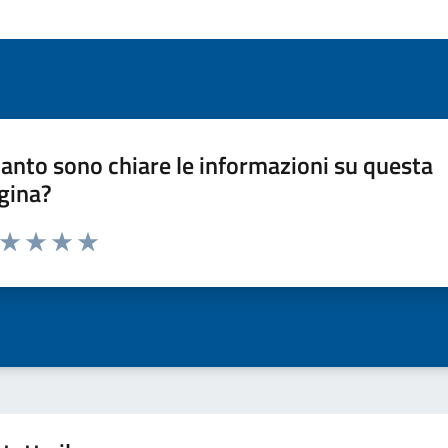
anto sono chiare le informazioni su questa
gina?
a da 1 a 5 stelle la pagina
ta 1 stelle su 5
Valuta 2 stelle su 5
Valuta 3 stelle su 5
Valuta 4 stelle su 5
Valuta 5 stelle su 5