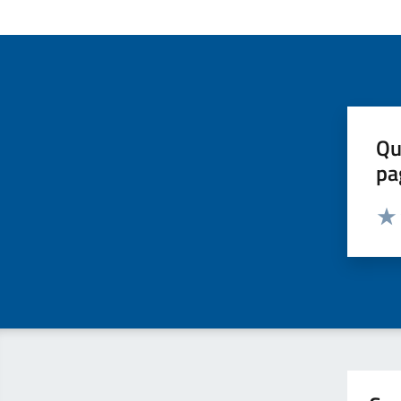
Qu
pa
Valut
Valu