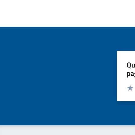
Qu
pa
Valut
Valu