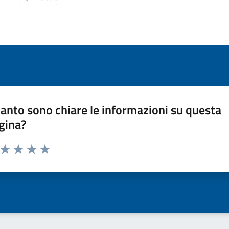
anto sono chiare le informazioni su questa
gina?
a da 1 a 5 stelle la pagina
ta 1 stelle su 5
Valuta 2 stelle su 5
Valuta 3 stelle su 5
Valuta 4 stelle su 5
Valuta 5 stelle su 5