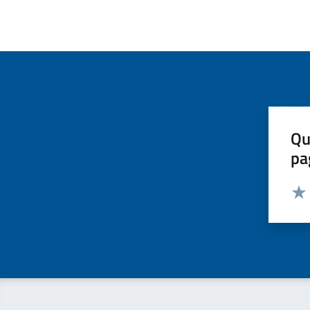
Qu
pa
Valut
Valu