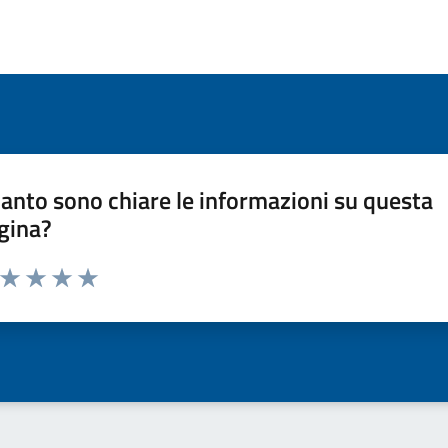
anto sono chiare le informazioni su questa
gina?
a da 1 a 5 stelle la pagina
ta 1 stelle su 5
Valuta 2 stelle su 5
Valuta 3 stelle su 5
Valuta 4 stelle su 5
Valuta 5 stelle su 5