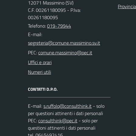
12071 Massimino (SV)
Provinci
C.F. 00261180095 - P.Iva:
00261180095
Telefono:
019-79944
E-mail:
PEC:
Uffici e orari
Numeri utili
CONTATTI D.P.O.
E-mail:
- solo
per questioni attinenti i dati personali
PEC:
- solo per
questioni attinenti i dati personali
tel. 0645492416