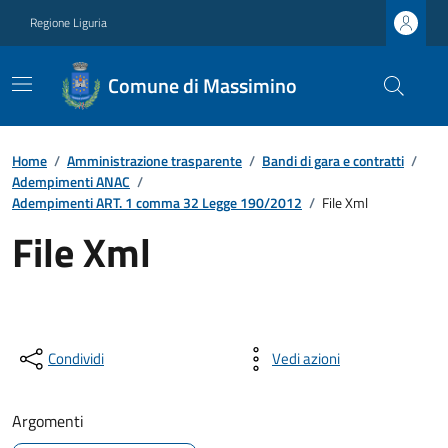
Regione Liguria
Comune di Massimino
Home
/
Amministrazione trasparente
/
Bandi di gara e contratti
/
Adempimenti ANAC
/
Adempimenti ART. 1 comma 32 Legge 190/2012
/
File Xml
File Xml
Condividi
Vedi azioni
Argomenti