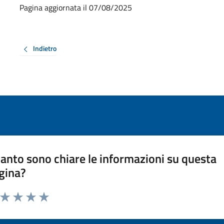
Pagina aggiornata il 07/08/2025
Indietro
anto sono chiare le informazioni su questa
gina?
a da 1 a 5 stelle la pagina
ta 1 stelle su 5
Valuta 2 stelle su 5
Valuta 3 stelle su 5
Valuta 4 stelle su 5
Valuta 5 stelle su 5