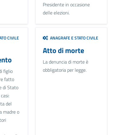
Presidente in occasione
delle elezioni.
TO CIVILE
ANAGRAFE E STATO CIVILE
Atto di morte
ento
La denuncia di morte è
obbligatoria per legge.
 figlio
e fatto
le di Stato
 casi:
ita del
la madre o
tori