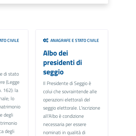
TO CIVILE
ANAGRAFE E STATO CIVILE
Albo dei
presidenti di
seggio
e di stato
ere (Legge
Il Presidente di Seggio è
 162): la
colui che sovraintende alle
ale; lo
operazioni elettorali del
matrimonio
seggio elettorale. L'iscrizione
ne degli
all'Albo è condizione
matrimonio
necessaria per essere
ca degli
nominati in qualità di