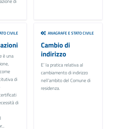
razione di
TO CIVILE
ANAGRAFE E STATO CIVILE
cazioni
Cambio di
indirizzo
ne è una
ione,
E’ la pratica relativa al
 come
cambiamento di indirizzo
itutiva di
nell’ambito del Comune di
e
residenza.
ertificati
cessità di
l
...