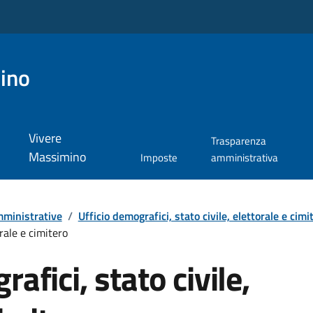
ino
Vivere
Trasparenza
Massimino
Imposte
amministrativa
ministrative
/
Ufficio demografici, stato civile, elettorale e cimi
orale e cimitero
afici, stato civile,