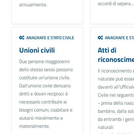
accordi di separa...
annualmente.
ANAGRAFE E STATO CIVILE
ANAGRAFE E STA
Unioni civili
Atti di
riconoscim
Due persone maggiorenni
dello stesso sesso possono
Il riconoscimento di
costituire un'unione civile.
naturale può esser
Dall'unione civile derivano
davanti all'Ufficia
diritti e doveri reciproci: è
Civile nei seguenti
necessario contribuire ai
- prima della nasc
bisogni comuni, coabitare e
bambino, dalla so
aiutarsi moralmente e
da entrambi i geni
materialmente.
naturali