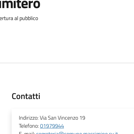
cimitero
ertura al pubblico
Contatti
Indirizzo:
Via San Vincenzo 19
Telefono:
01979944
E-mail:
segreteria@comune.massimino.sv.it