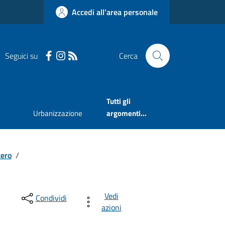
Accedi all'area personale
Seguici su
Cerca
Tutti gli
Urbanizzazione
argomenti...
tero
/
Vedi
Condividi
azioni