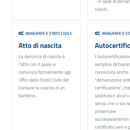
- in sede di dichia
nascit...
ANAGRAFE E STATO CIVILE
ANAGRAFE E STA
Atto di nascita
Autocertifi
La denuncia di nascita è
L'autocertificazio
l'atto con il quale si
semplice dichiaraz
comunica formalmente agli
conosciuta anche
Uffici dello Stato Civile del
"dichiarazione sost
Comune la nascita di un
certificazione", ch
bambino.
sostituisce alcuni c
senza che ci sia ne
presentare
successivamente i
certificato vero e pr