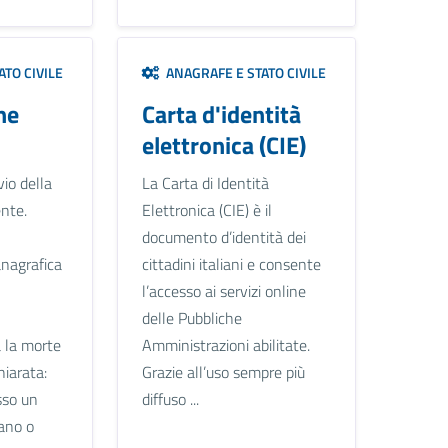
TO CIVILE
ANAGRAFE E STATO CIVILE
ne
Carta d'identità
elettronica (CIE)
vio della
La Carta di Identità
nte.
Elettronica (CIE) è il
documento d’identità dei
anagrafica
cittadini italiani e consente
l’accesso ai servizi online
delle Pubbliche
 la morte
Amministrazioni abilitate.
hiarata:
Grazie all’uso sempre più
sso un
diffuso ...
iano o